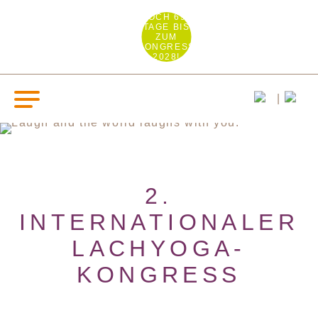
NOCH 691
TAGE BIS
ZUM
KONGRESS
2028!
2.
INTERNATIONALER
LACHYOGA-
KONGRESS