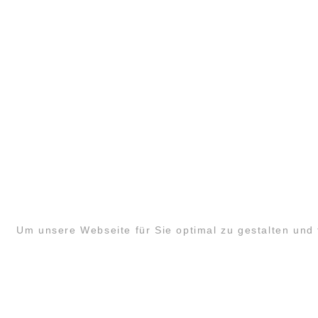
KONTAKT
SANDRA MANDL
Um unsere Webseite für Sie optimal zu gestalten und
MOBIL +49157.85072523
KONTAKT@LYUD.DE
IMPRESSUM