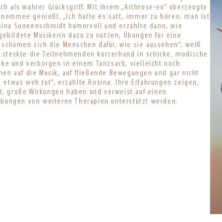
h als wahrer Glücksgriff. Mit ihrem „Arthrose-ex“ überzeugte
nommee genießt. „Ich hatte es satt, immer zu hören, man ist
Rosina Sonnenschmidt humorvoll und erzählte dann, wie
sgebildete Musikerin dazu zu nutzen, Übungen für eine
t schämen sich die Menschen dafür, wie sie aussehen“, weiß
d steckte die Teilnehmenden kurzerhand in schicke, modische
aske und verborgen in einem Tanzsack, vielleicht noch
hen auf die Musik, auf fließende Bewegungen und gar nicht
 etwas weh tut“, erzählte Rosina. Ihre Erfahrungen zeigen,
t, große Wirkungen haben und verweist auf einen
 Übungen von weiteren Therapien unterstützt werden.