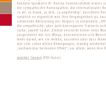
Keynote-Speakerin Dr. Rosina Sonnenschmidt erwies sic
die sympathische Homöopathin, die internationales Re
zu alt, zu krank, zu dick, zu ungelenkig“, berichtete 
natürlich es eigentlich war, ihre Vergangenheit als au
schonende Aktivierung des Körpers zu entwickeln. „Of
die empathische, aber auch konsequente Trainerin un
Säcke, jawohl Säcke! „Einmal versteckt hinter einer M
ausgestattet mit Isis-Wings, konzentrieren sich Mensc
mehr darauf, wie sie wirken, aussehen oder dass ihnen
wie sehr schon kleine Bewegungen, ständig wiederhol
„nachweisbar heilenden Effekt“, vor allem, wenn ihre
weiter lesen
(PDF-Datei)