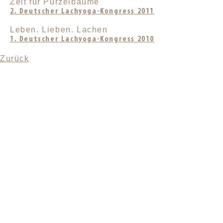
Zeit für Purzelbäume
2. Deutscher Lachyoga-Kongress 2011
Leben. Lieben. Lachen
1. Deutscher Lachyoga-Kongress 2010
Zurück
KONTAKT
SANDRA MANDL
MOBIL +49157.85072523
KONTAKT@LYUD.DE