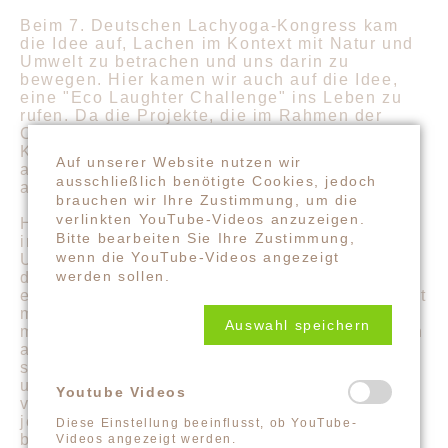
Beim 7. Deutschen Lachyoga-Kongress kam
die Idee auf, Lachen im Kontext mit Natur und
Umwelt zu betrachen und uns darin zu
bewegen. Hier kamen wir auch auf die Idee,
eine "Eco Laughter Challenge" ins Leben zu
rufen. Da die Projekte, die im Rahmen der
Challenge vorgestellt wurden, weit über den
Kongress hinaus wirksam sind und das Thema
Auf unserer Website nutzen wir
auch weiterhin wichtig ist, wird die Aktion
ausschließlich benötigte Cookies, jedoch
ausgeweitet.
brauchen wir Ihre Zustimmung, um die
verlinkten YouTube-Videos anzuzeigen.
Hier entsteht nun eine mutmachende,
Bitte bearbeiten Sie Ihre Zustimmung,
inspirierende Seite mit Aktionen mit Lachen,
wenn die YouTube-Videos angezeigt
Umwelt und Natur. Wir freuen uns sehr über
werden sollen.
dein Video, deinen Bericht, deine Fotos oder
einen Text, das wir mit einbinden dürfen. Damit
möchten wir Ideen verbreiten und sichtbar
Auswahl speichern
machen, an wie vielen Orten Lachyoga und ein
achtsamer Umgang mit der Natur schon
stattfindet. Fang direkt an mit der Umsetzung
und stell dein Projekt hier auf der Homepage
Youtube Videos
vor! Bei der Challenge können Projekte in
jeder Phase (Ideenphase, Umsetzungsphase,
Diese Einstellung beeinflusst, ob YouTube-
bereits vollendet) vorgestellt werden. Näheres
Videos angezeigt werden.