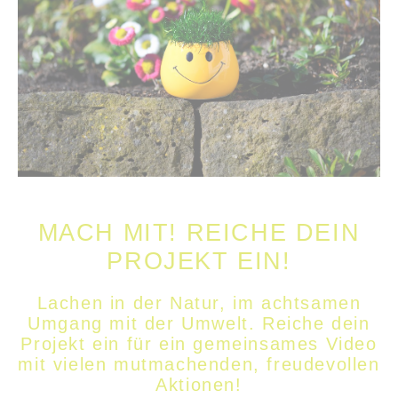
MACH MIT! REICHE DEIN
PROJEKT EIN!
Lachen in der Natur, im achtsamen
Umgang mit der Umwelt. Reiche dein
Projekt ein für ein gemeinsames Video
mit vielen mutmachenden, freudevollen
Aktionen!