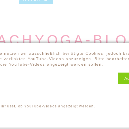
ACHYOGA-BL
 Projekte und Informationen aus der 
e nutzen wir ausschließlich benötigte Cookies, jedoch br
 verlinkten YouTube-Videos anzuzeigen. Bitte bearbeiten
die YouTube-Videos angezeigt werden sollen.
Neuigkeiten, Projekte
viel Freude und span
A
er Lachyoga-Welt, die
nd nachlesen könnt.
Wenn ihr immer üb
ifen wir auch herzlich
informiert werden 
 sie uns gern. Und nun
unseren Newsletter
.
D HÖREN
einflusst, ob YouTube-Videos angezeigt werden.