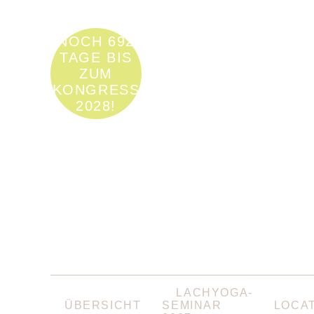
NOCH 692
TAGE BIS
ZUM
KONGRESS
2028!
NAVIGATION
LACHYOGA-
ÜBERSPRINGEN
ÜBERSICHT
SEMINAR
LOCA