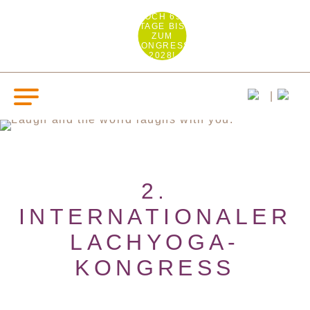
NOCH 691
TAGE BIS
ZUM
KONGRESS
2028!
2.
INTERNATIONALER
LACHYOGA-
KONGRESS