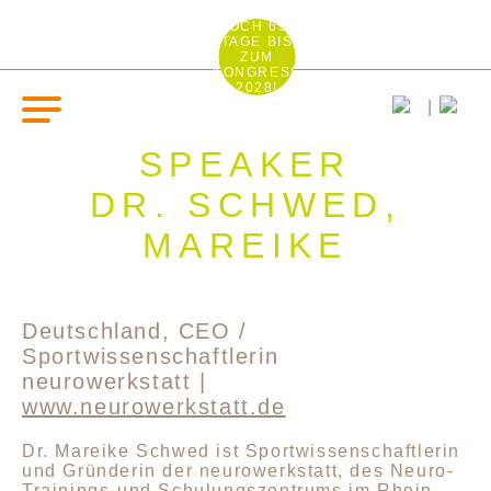
NOCH 693
TAGE BIS
ZUM
KONGRESS
2028!
SPEAKER
DR. SCHWED,
MAREIKE
Deutschland, CEO /
Sportwissenschaftlerin
neurowerkstatt |
www.neurowerkstatt.de
Dr. Mareike Schwed ist Sportwissenschaftlerin
und Gründerin der neurowerkstatt, des Neuro-
Trainings-und Schulungszentrums im Rhein-