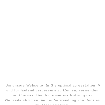
PARTNER
COPYRIGHT ©2026 GLOBAL LAUGHTER YOGA
CONFERENCE
Um unsere Webseite für Sie optimal zu gestalten
✖
und fortlaufend verbessern zu können, verwenden
wir Cookies. Durch die weitere Nutzung der
Navigation
Webseite stimmen Sie der Verwendung von Cookies
überspringen