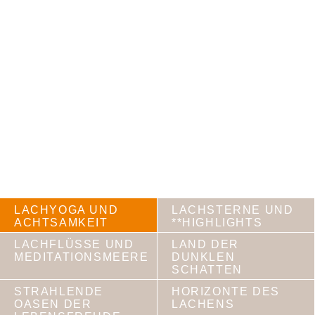
LACHYOGA UND
LACHSTERNE UND
ACHTSAMKEIT
**HIGHLIGHTS
LACHFLÜSSE UND
LAND DER
MEDITATIONSMEERE
DUNKLEN
SCHATTEN
STRAHLENDE
HORIZONTE DES
OASEN DER
LACHENS