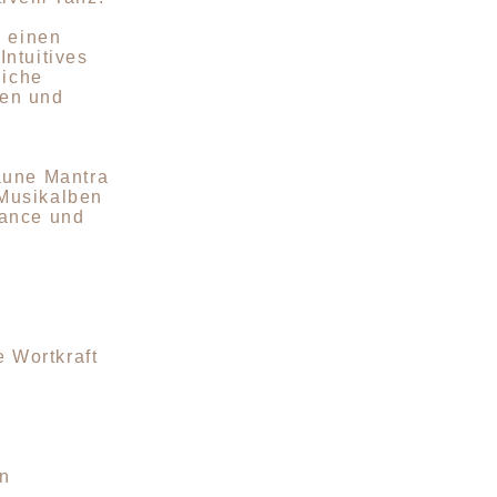
n einen
ntuitives
liche
ben und
aune Mantra
 Musikalben
Dance und
e Wortkraft
en