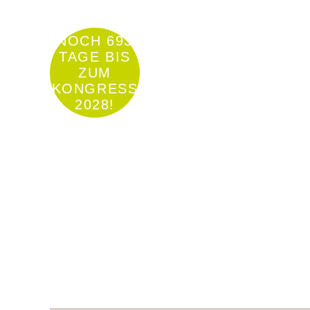
NOCH 693
TAGE BIS
ZUM
KONGRESS
2028!