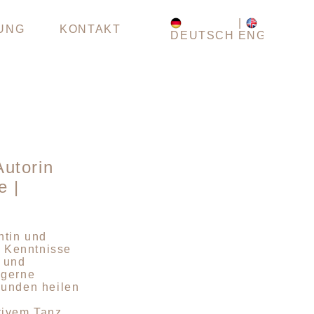
UNG
KONTAKT
DEUTSCH
ENGLISH
utorin
e |
ntin und
e Kenntnisse
 und
 gerne
wunden heilen
tivem Tanz.