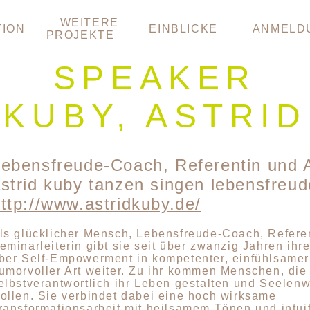
WEITERE
TION
EINBLICKE
ANMELD
PROJEKTE
SPEAKER
KUBY, ASTRID
ebensfreude-Coach, Referentin und A
strid kuby tanzen singen lebensfreud
ttp://www.astridkuby.de/
ls glücklicher Mensch, Lebensfreude-Coach, Refere
eminarleiterin gibt sie seit über zwanzig Jahren ihr
ber Self-Empowerment in kompetenter, einfühlsamer
umorvoller Art weiter. Zu ihr kommen Menschen, die
elbstverantwortlich ihr Leben gestalten und Seelen
ollen. Sie verbindet dabei eine hoch wirksame
ransformationsarbeit mit heilsamem Tönen und intui