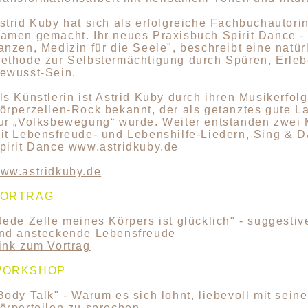
strid Kuby hat sich als erfolgreiche Fachbuchautori
amen gemacht. Ihr neues Praxisbuch Spirit Dance - I
anzen, Medizin für die Seele", beschreibt eine natür
ethode zur Selbstermächtigung durch Spüren, Erle
ewusst-Sein.
ls Künstlerin ist Astrid Kuby durch ihren Musikerfolg
örperzellen-Rock bekannt, der als getanztes gute L
ur „Volksbewegung“ wurde. Weiter entstanden zwei
it Lebensfreude- und Lebenshilfe-Liedern, Sing & 
pirit Dance www.astridkuby.de
ww.astridkuby.de
VORTRAG
Jede Zelle meines Körpers ist glücklich" - suggestiv
nd ansteckende Lebensfreude
ink zum Vortrag
WORKSHOP
Body Talk" - Warum es sich lohnt, liebevoll mit sein
örperteilen zu sprechen