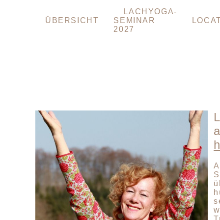
NAVIGATION
LACHYOGA-
ÜBERSPRINGEN
ÜBERSICHT
SEMINAR
LOCA
2027
L
a
h
A
S
ü
h
s
w
T