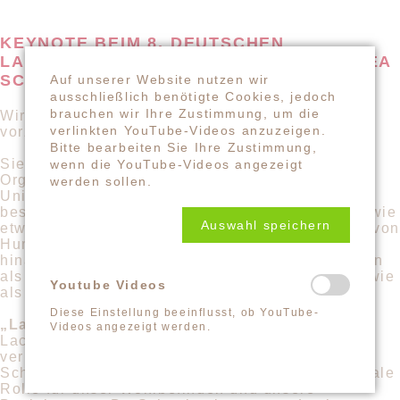
KEYNOTE BEIM 8. DEUTSCHEN
LACHYOGA-KONGRESS: PROF. DR. TABEA
SCHEEL
Auf unserer Website nutzen wir
ausschließlich benötigte Cookies, jedoch
brauchen wir Ihre Zustimmung, um die
Wir freuen uns sehr, euch Prof. Dr. Tabea Scheel
verlinkten YouTube-Videos anzuzeigen.
vorzustellen!
Bitte bearbeiten Sie Ihre Zustimmung,
Sie ist Professorin für Arbeits- und
wenn die YouTube-Videos angezeigt
Organisationspsychologie an der Europa-
werden sollen.
Universität Flensburg. In ihrer Forschung
beschäftigt sie sich mit „New Ways of Working“, wie
Auswahl speichern
etwa der 4-Tage-Woche, und mit den Wirkungen von
Humor und Lachen im Arbeitskontext. Darüber
hinaus bringt sie ihre Expertise seit vielen Jahren
als Verhaltens- und Kommunikationstrainerin sowie
Youtube Videos
als Coach ein.
Diese Einstellung beeinflusst, ob YouTube-
„Lachen für die Gemeinschaft“
Videos angezeigt werden.
Lachen kann Menschen im Handumdrehen
verbinden – oder auch trennen. Als „soziales
Schmier- und Scheuermittel“ spielt es eine zentrale
Rolle für unser Wohlbefinden und unsere