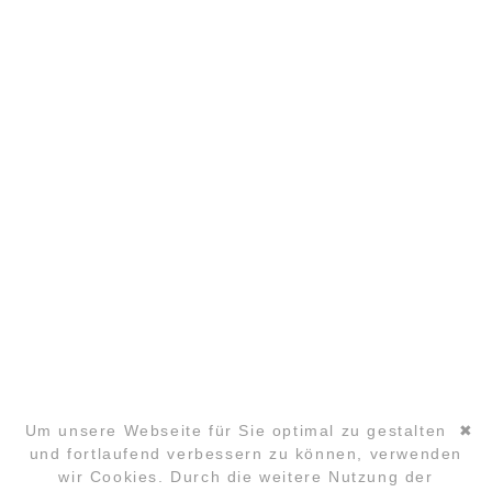
SANDRA MANDL
MOBIL +49157.85072523
KONTAKT@LYUD.DE
IMPRESSUM
DATENSCHUTZ
PARTNER
COPYRIGHT ©2026 GLOBAL LAUGHTER YOGA
CONFERENCE
Um unsere Webseite für Sie optimal zu gestalten
✖
und fortlaufend verbessern zu können, verwenden
wir Cookies. Durch die weitere Nutzung der