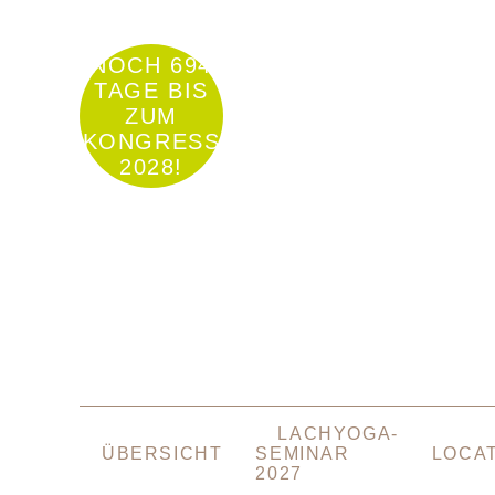
NOCH 694
TAGE BIS
ZUM
KONGRESS
2028!
NAVIGATION
LACHYOGA-
ÜBERSPRINGEN
ÜBERSICHT
SEMINAR
LOCA
2027