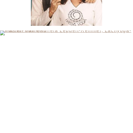
KONTAKT
SANDRA MANDL
MOBIL +49157.85072523
KONTAKT@LYUD.DE