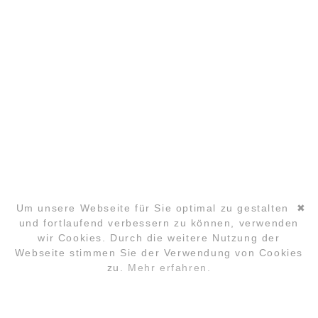
COPYRIGHT ©2026 GLOBAL LAUGHTER YOGA
CONFERENCE
Um unsere Webseite für Sie optimal zu gestalten
✖
und fortlaufend verbessern zu können, verwenden
wir Cookies. Durch die weitere Nutzung der
Navigation
Webseite stimmen Sie der Verwendung von Cookies
überspringen
zu.
Mehr erfahren.
ANMELDUNG
FAQ
LOCATION
KONTAKT