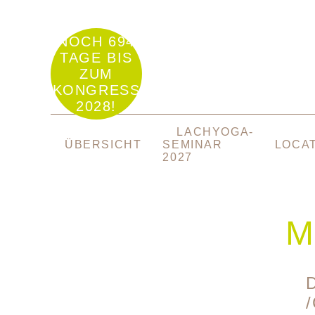
NOCH 694
TAGE BIS
ZUM
KONGRESS
2028!
NAVIGATION
LACHYOGA-
ÜBERSPRINGEN
ÜBERSICHT
SEMINAR
LOCA
2027
M
D