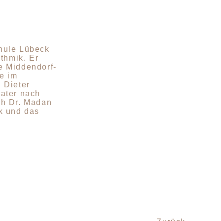
hule Lübeck
thmik. Er
e Middendorf-
de im
 Dieter
rater nach
ch Dr. Madan
k und das