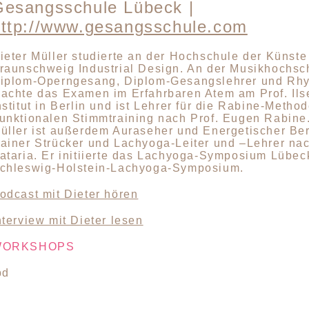
Gesangsschule Lübeck |
http://www.gesangsschule.com
ieter Müller studierte an der Hochschule der Künste
raunschweig Industrial Design. An der Musikhochsc
iplom-Operngesang, Diplom-Gesangslehrer und Rhy
achte das Examen im Erfahrbaren Atem am Prof. Ils
nstitut in Berlin und ist Lehrer für die Rabine-Metho
unktionalen Stimmtraining nach Prof. Eugen Rabine.
üller ist außerdem Auraseher und Energetischer Be
ainer Strücker und Lachyoga-Leiter und –Lehrer na
ataria. Er initiierte das Lachyoga-Symposium Lübec
chleswig-Holstein-Lachyoga-Symposium.
odcast mit Dieter hören
nterview mit Dieter lesen
WORKSHOPS
bd