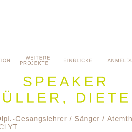
WEITERE
TION
EINBLICKE
ANMELD
PROJEKTE
SPEAKER
ÜLLER, DIET
ipl.-Gesangslehrer / Sänger / Atemt
/CLYT