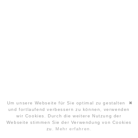
KONTAKT@LYUD.DE
IMPRESSUM
DATENSCHUTZ
PARTNER
COPYRIGHT ©2026 GLOBAL LAUGHTER YOGA
CONFERENCE
Um unsere Webseite für Sie optimal zu gestalten
✖
und fortlaufend verbessern zu können, verwenden
wir Cookies. Durch die weitere Nutzung der
Navigation
Webseite stimmen Sie der Verwendung von Cookies
überspringen
zu.
Mehr erfahren.
ANMELDUNG
FAQ
LOCATION
KONTAKT