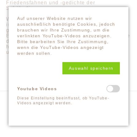
Friedensfahnen und -gedichte der
Schüler*innen.
Auf unserer Website nutzen wir
Wie schön, dass wir jetzt einen Friedensbaum
ausschließlich benötigte Cookies, jedoch
in Berghaupten haben! Wie schön war dieses
gemeinsame Fest! Herzlichen Dank an den
brauchen wir Ihre Zustimmung, um die
Bürgermeister und die Rektorin der Schule, die
verlinkten YouTube-Videos anzuzeigen.
dieses Projekt befürwortet und unterstützt
Bitte bearbeiten Sie Ihre Zustimmung,
haben!! Herzlichen Dank ans ganze Kollegium
wenn die YouTube-Videos angezeigt
und alle Kinder!!
werden sollen.
Auswahl speichern
Youtube Videos
Diese Einstellung beeinflusst, ob YouTube-
Videos angezeigt werden.