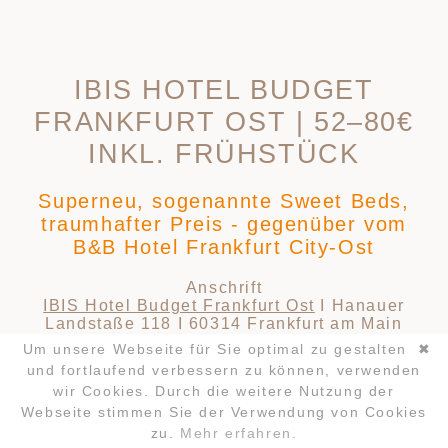
IBIS HOTEL BUDGET
FRANKFURT OST | 52–80€
INKL. FRÜHSTÜCK
Superneu, sogenannte Sweet Beds,
traumhafter Preis - gegenüber vom
B&B Hotel Frankfurt City-Ost
Anschrift
IBIS Hotel Budget Frankfurt Ost
I Hanauer
Landstaße 118 I 60314 Frankfurt am Main
(Stadtteil Ostend)
Um unsere Webseite für Sie optimal zu gestalten
✖
Parken Tiefgarage (kostenpflichtig) oder an
und fortlaufend verbessern zu können, verwenden
der Straße
wir Cookies. Durch die weitere Nutzung der
Mit öffentlichen Verkehrsmitteln einschl.
Navigation
Webseite stimmen Sie der Verwendung von Cookies
Fußweg 15 Minuten bis zur GLYC I 29
überspringen
Minuten zum YogaCenter
zu.
Mehr erfahren.
ANMELDUNG
FAQ
LOCATION
KONTAKT