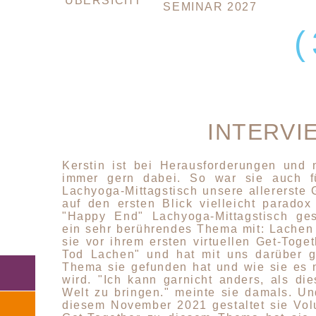
ÜBERSICHT
ÜBERSPRINGEN
SEMINAR 2027
INTERVI
Kerstin ist bei Herausforderungen und 
immer gern dabei. So war sie auch fü
Lachyoga-Mittagstisch unsere allererste 
auf den ersten Blick vielleicht parado
"Happy End" Lachyoga-Mittagstisch gest
ein sehr berührendes Thema mit: Lachen
sie vor ihrem ersten virtuellen Get-Toge
Tod Lachen" und hat mit uns darüber g
Navigation
Thema sie gefunden hat und wie sie es n
überspringen
wird. "Ich kann garnicht anders, als di
Welt zu bringen." meinte sie damals. Un
diesem November 2021 gestaltet sie Vol