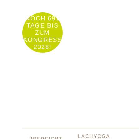
NOCH 691
TAGE BIS
ZUM
KONGRESS
2028!
NAVIGATION
LACHYOGA-