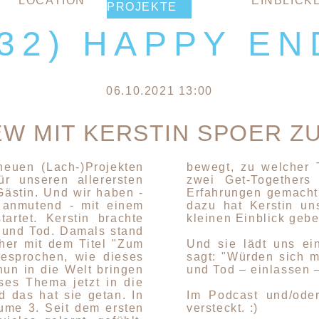
LOCATION
EINBLICK
PROJEKTE
(32) HAPPY EN
06.10.2021 13:00
EW MIT KERSTIN SPOER ZU
neuen (Lach-)Projekten
bewegt, zu welcher 
r unseren allerersten
zwei Get-Together
Gästin. Und wir haben -
Erfahrungen gemacht
x anmutend - mit einem
dazu hat Kerstin un
artet. Kerstin brachte
kleinen Einblick geb
 und Tod. Damals stand
ther mit dem Titel "Zum
Und sie lädt uns e
esprochen, wie dieses
sagt: "Würden sich 
un in die Welt bringen
und Tod – einlassen –
eses Thema jetzt in die
d das hat sie getan. In
Im Podcast und/ode
ume 3. Seit dem ersten
versteckt. :)