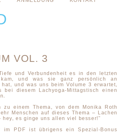
E
ANMELDUNG
KONTAKT
D
M VOL. 3
Tiefe und Verbundenheit es in den letzten
s kam, und was sie ganz persönlich an
 hat, und was uns beim Volume 3 erwartet,
s bei diesem Lachyoga-Mittagstisch einen
en
.
in zu einem Thema, von dem Monika Roth
mehr Menschen auf dieses Thema – Lachen
 hey, es ginge uns allen viel besser!"
r im PDF ist übrigens ein Spezial-Bonus