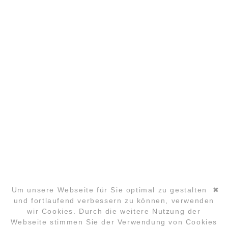
IMPRESSUM
DATENSCHUTZ
PARTNER
COPYRIGHT ©2026 GLOBAL LAUGHTER YOGA
CONFERENCE
Um unsere Webseite für Sie optimal zu gestalten
✖
und fortlaufend verbessern zu können, verwenden
wir Cookies. Durch die weitere Nutzung der
Navigation
Webseite stimmen Sie der Verwendung von Cookies