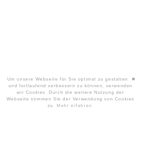
PARTNER
COPYRIGHT ©2026 GLOBAL LAUGHTER YOGA
CONFERENCE
Um unsere Webseite für Sie optimal zu gestalten
✖
und fortlaufend verbessern zu können, verwenden
wir Cookies. Durch die weitere Nutzung der
Navigation
Webseite stimmen Sie der Verwendung von Cookies
überspringen
zu.
Mehr erfahren.
ANMELDUNG
FAQ
LOCATION
KONTAKT