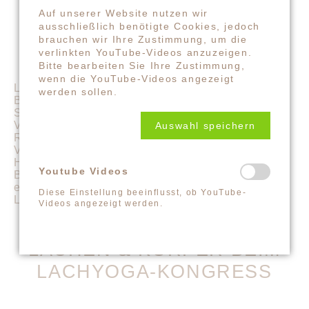
Auf unserer Website nutzen wir
ausschließlich benötigte Cookies, jedoch
LACHEN, BEWEGUNG UND
brauchen wir Ihre Zustimmung, um die
VERKÖRPERUNG
verlinkten YouTube-Videos anzuzeigen.
Bitte bearbeiten Sie Ihre Zustimmung,
wenn die YouTube-Videos angezeigt
Lachyoga nutzt einfache, spielerische
werden sollen.
Bewegungen, um den Körper aus gewohnten
Spannungsmustern zu lösen. Körperliche
Verspieltheit öffnet den Raum für spontane
Auswahl speichern
Reaktionen, emotionalen Ausdruck, soziale
Verbundenheit und eine leichtere innere
Haltung. Im Zusammenspiel von Bewegung,
Youtube Videos
Blickkontakt und gemeinsamer Aktivität
entsteht oft ganz natürlich echtes, herzliches
Diese Einstellung beeinflusst, ob YouTube-
Lachen – als Folge der körperlichen Übung.
Videos angezeigt werden.
LACHEN & KÖRPER BEIM
LACHYOGA-KONGRESS