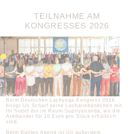
TEILNAHME AM
KONGRESSES 2026
Beim Deutschen Lachyoga-Kongress 2026
bringt Uli Scharf seine Lacharmbändchen mit.
Ihr findet ihn im Raum Supriyananda, wo die
Armbänder für 10 Euro pro Stück erhältlich
sind.
Beim Bunten Abend ist Uli außerdem