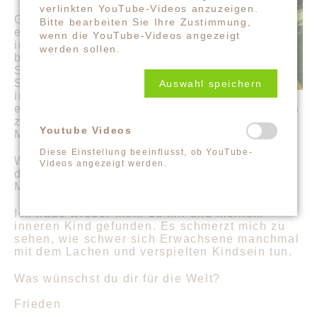
verlinkten YouTube-Videos anzuzeigen.
Ganz klar bei den
Bitte bearbeiten Sie Ihre Zustimmung,
einfachen Momenten
wenn die YouTube-Videos angezeigt
innerhalb der Familie
werden sollen.
bei/mit Frau und
Sohn, sei es beim
Spazieren, Wandern
Auswahl speichern
in der Natur oder
einfach nur beim gemütlichen Zusammensitzen
zuhause. Außerdem beim gemeinsamen
Youtube Videos
Musizieren mit Freunden.
Diese Einstellung beeinflusst, ob YouTube-
Was hat sich durch das Lachen (oder durch
Videos angezeigt werden.
deine Arbeit damit) in deinem Blick auf
Menschen oder auf dich selbst verändert?
Ich habe wieder mehr zu mir und meinem
inneren Kind gefunden. Es schmerzt mich zu
sehen, wie schwer sich Erwachsene manchmal
mit dem Lachen und verspielten Kindsein tun.
Was wünschst du dir für die Welt?
Frieden