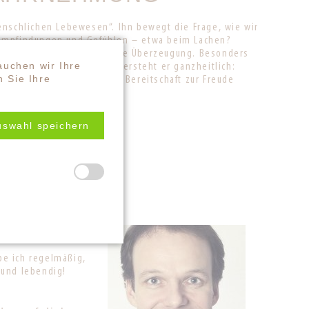
enschlichen Lebewesen“. Ihn bewegt die Frage, wie wir
 Empfindungen und Gefühlen – etwa beim Lachen?
h eigene Erfahrung in tiefe Überzeugung. Besonders
auchen wir Ihre
usste Dehnung. Lachyoga versteht er ganzheitlich:
 Sie Ihre
g, Wahrnehmung und innere Bereitschaft zur Freude
uswahl speichern
be ich regelmäßig,
 und lebendig!