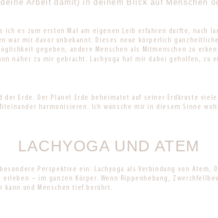
deine Arbeit damit) in deinem Blick auf Menschen o
ls ich es zum ersten Mal am eigenen Leib erfahren durfte, nach la
n war mir davor unbekannt. Dieses neue körperlich ganzheitlich
Möglichkeit gegeben, andere Menschen als Mitmenschen zu erken
nn näher zu mir gebracht. Lachyoga hat mir dabei geholfen, zu
d der Erde. Der Planet Erde beheimatet auf seiner Erdkruste viel
Miteinander harmonisieren. Ich wünsche mir in diesem Sinne wo
LACHYOGA UND ATEM
 besondere Perspektive ein: Lachyoga als Verbindung von Atem, 
n zu erleben – im ganzen Körper. Wenn Rippenhebung, Zwerchfel
en kann und Menschen tief berührt.