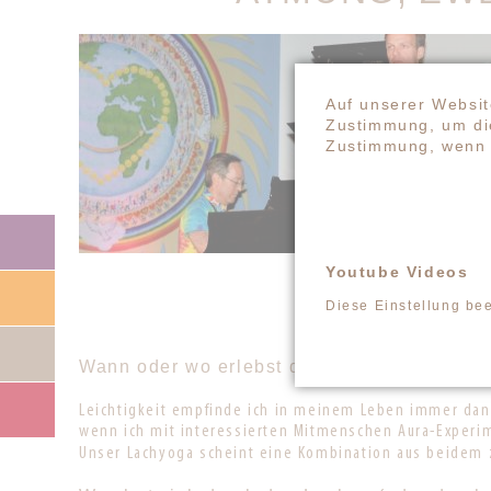
Auf unserer Websit
Zustimmung, um die
Zustimmung, wenn 
Navigation
überspringen
Youtube Videos
Diese Einstellung be
Wann oder wo erlebst du in deinem Alltag 
Leichtigkeit empfinde ich in meinem Leben immer dann
wenn ich mit interessierten Mitmenschen Aura-Experime
Unser Lachyoga scheint eine Kombination aus beidem 