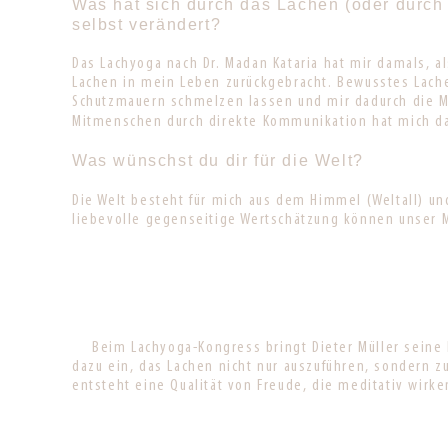
Was hat sich durch das Lachen (oder durch 
selbst verändert?
Das Lachyoga nach Dr. Madan Kataria hat mir damals, a
Lachen in mein Leben zurückgebracht. Bewusstes Lache
Schutzmauern schmelzen lassen und mir dadurch die 
Mitmenschen durch direkte Kommunikation hat mich da
Was wünschst du dir für die Welt?
Die Welt besteht für mich aus dem Himmel (Weltall) un
liebevolle gegenseitige Wertschätzung können unser 
Beim Lachyoga-Kongress bringt Dieter Müller seine
dazu ein, das Lachen nicht nur auszuführen, sonder
entsteht eine Qualität von Freude, die meditativ wirk