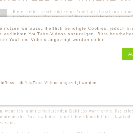
Dieter selbst beschreibt seine Arbeit als „Forschung am m
funktionieren: Wie atmen wir? Was geschieht mit unseren
Seine Skepsis gegenüber dem Lachyoga wandelte sich durc
e nutzen wir ausschließlich benötigte Cookies, jedoch br
zentral ist für ihn die Atmung, das Zwerchfell und die bew
 verlinkten YouTube-Videos anzuzeigen. Bitte bearbeiten
nicht nur als Technik, sondern als Praxis, die Entspannun
die YouTube-Videos angezeigt werden sollen.
verbindet.
A
3 FRAGEN AN DIETER
einflusst, ob YouTube-Videos angezeigt werden.
im Moment am meisten Leichtigkeit?
, wenn ich in mir zirkulierenden Kraftfluss wahrnehme. Das erle
nte mache. Auch nach dem Sport fühle ich mich leicht, kraftvoll
zu sein.