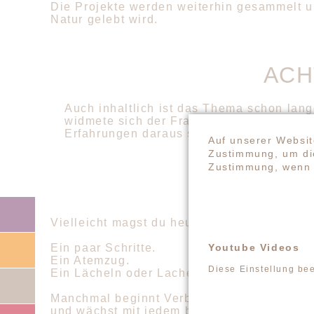
Die Projekte werden weiterhin gesammelt 
Natur gelebt wird.
ACH
Auch inhaltlich ist das Thema schon lan
widmete sich der Frage, wie achtsames 
Erfahrungen daraus sind bis heute aktuel
Auf unserer Websit
Zustimmung, um die
Zustimmung, wenn 
E
Navigation
überspringen
Vielleicht magst du heute einen Moment dr
Youtube Videos
Ein paar Schritte.
Ein Atemzug.
Diese Einstellung be
Ein Lächeln oder Lachen.
Manchmal beginnt Verbundenheit ganz leis
und wächst mit jedem bewussten Moment.