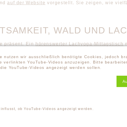
und
auf der Website
vorgestellt. Sie zeigen, wie vie
TSAMKEIT, WALD UND LA
ge präsent. Ein
hörenswerter Lachyoga-Mittagstisch
m
Waldbaden und Lachyoga sich sinnvoll verbinden la
l: Natur wirkt regulierend, öffnend und verbindend,
e nutzen wir ausschließlich benötigte Cookies, jedoch br
 verlinkten YouTube-Videos anzuzeigen. Bitte bearbeiten
die YouTube-Videos angezeigt werden sollen.
INE ANREGUNG FÜR HEU
A
außen verbringen.
einflusst, ob YouTube-Videos angezeigt werden.
e –