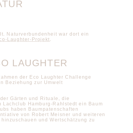
ATUR
t. Naturverbundenheit war dort ein
co-Laughter-Projekt
.
CO LAUGHTER
 Rahmen der
Eco Laughter Challenge
 in Beziehung zur Umwelt
der Gärten und Rituale, die
om Lachclub Hamburg-Rahlstedt ein Baum
clubs haben Baumpatenschaften
Intiative von Robert Meisner und weiteren
r hinzuschauen und Wertschätzung zu