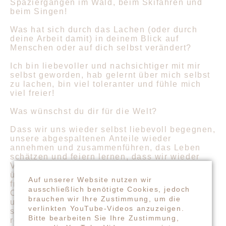
Spaziergängen im Wald, beim Skifahren und
beim Singen!
Was hat sich durch das Lachen (oder durch
deine Arbeit damit) in deinem Blick auf
Menschen oder auf dich selbst verändert?
Ich bin liebevoller und nachsichtiger mit mir
selbst geworden, hab gelernt über mich selbst
zu lachen, bin viel toleranter und fühle mich
viel freier!
Was wünschst du dir für die Welt?
Dass wir uns wieder selbst liebevoll begegnen,
unsere abgespaltenen Anteile wieder
annehmen und zusammenführen, das Leben
schätzen und feiern lernen, dass wir wieder
Verantwortung für unsere Gedanken und Taten
übernehmen und die Welt wieder bewusst und
Auf unserer Website nutzen wir
friedlich mitgestalten. Mich dünkt es, dass das
ausschließlich benötigte Cookies, jedoch
Chaos was wir gerade in der Welt sehen, nur
brauchen wir Ihre Zustimmung, um die
unser eigenes Chaos spiegelt, was wir in uns
verlinkten YouTube-Videos anzuzeigen.
selbst führen. Wir belügen uns selbst, aber
Bitte bearbeiten Sie Ihre Zustimmung,
regen uns über Politiker auf, die uns