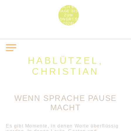
NOCH 692
TAGE BIS
ZUM
KONGRESS
2028!
HABLÜTZEL,
CHRISTIAN
WENN SPRACHE PAUSE
MACHT
Es gibt Momente, in denen Worte überflüssig