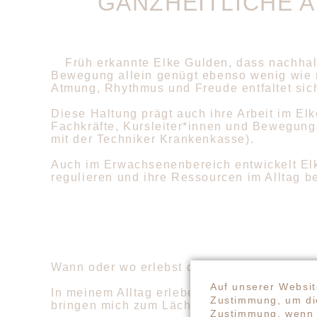
GANZHEITLICHE 
Früh erkannte Elke Gulden, dass nachhal
Bewegung allein genügt ebenso wenig wie 
Atmung, Rhythmus und Freude entfaltet sic
Diese Haltung prägt auch ihre Arbeit im El
Fachkräfte, Kursleiter*innen und Bewegung
mit der Techniker Krankenkasse).
Auch im Erwachsenenbereich entwickelt Elk
regulieren und ihre Ressourcen im Alltag b
Wann oder wo erlebst du in deinem Alltag 
Auf unserer Websit
In meinem Alltag erlebe ich Leichtigkeit v
Zustimmung, um die
bringen mich zum Lächeln. Auch das Tanzen 
Zustimmung, wenn 