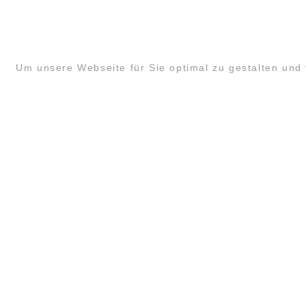
Um unsere Webseite für Sie optimal zu gestalten und
KONTAKT
SANDRA MANDL
MOBIL +49157.85072523
KONTAKT@LYUD.DE
IMPRESSUM
DATENSCHUTZ