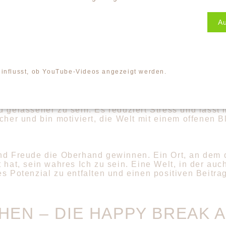
r Quell der Leichtigkeit – ihr Lachen und ihre Neugi
hen, tanzen und neue Energie schöpfen.
A
ön das Leben sein kann!
deine Arbeit damit) in deinem Blick auf Menschen od
einflusst, ob YouTube-Videos angezeigt werden.
hen und mir selbst verändert. Ich erkenne, wie es 
 lache ich intensiver und schätze das Geschenk, vo
d gelassener zu sein. Es reduziert Stress und lässt
cher und bin motiviert, die Welt mit einem offenen B
und Freude die Oberhand gewinnen. Ein Ort, an dem 
 hat, sein wahres Ich zu sein. Eine Welt, in der auc
s Potenzial zu entfalten und einen positiven Beitrag
HEN – DIE HAPPY BREAK