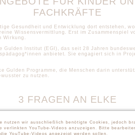
ANGEBOTE FÜR KINDER U
FACHKRÄFTE
tige Gesundheit und Entwicklung dort entstehen, w
reine Wissensvermittlung. Erst im Zusammenspiel v
h Wirkung.
ke Gulden Institut (EGI), das seit 28 Jahren bundesw
spädagog*innen anbietet. Sie engagiert sich in Pro
e Gulden Programme, die Menschen darin unterstüt
ewusster zu nutzen.
3 FRAGEN AN ELKE
im Moment am meisten Leichtigkeit?
e nutzen wir ausschließlich benötigte Cookies, jedoch br
or allem, wenn ich mit meinem Hund spazieren gehe. D
 verlinkten YouTube-Videos anzuzeigen. Bitte bearbeiten
in meiner Wohnung erfüllt mich mit Freude; die Mus
die YouTube-Videos angezeigt werden sollen.