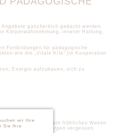
ND PÄDAGOGISCHE
o Angebote ganzheitlich gedacht werden.
on Körperwahrnehmung, innerer Haltung,
eit Fortbildungen für pädagogische
jekten wie die
„Vitale Kita“
(in Kooperation
zen, Energie aufzubauen, sich zu
auchen wir Ihre
ie frische Luft und sein fröhliches Wesen
 Sie Ihre
ik lässt mich alle Sorgen vergessen.