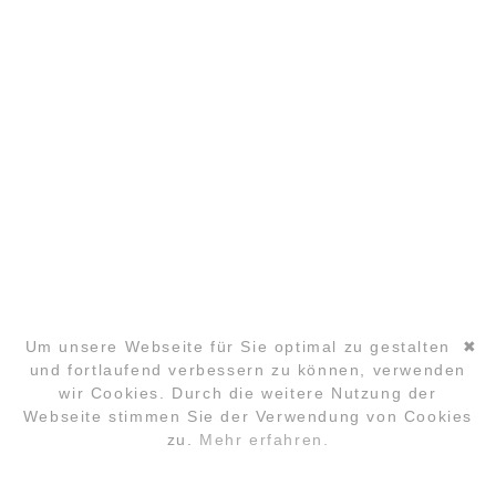
KONTAKT@LYUD.DE
IMPRESSUM
DATENSCHUTZ
PARTNER
COPYRIGHT ©2026 GLOBAL LAUGHTER YOGA CONFERENCE
Um unsere Webseite für Sie optimal zu gestalten
✖
und fortlaufend verbessern zu können, verwenden
wir Cookies. Durch die weitere Nutzung der
Navigation
Webseite stimmen Sie der Verwendung von Cookies
überspringen
zu.
Mehr erfahren.
ANMELDUNG
FAQ
LOCATION
KONTAKT