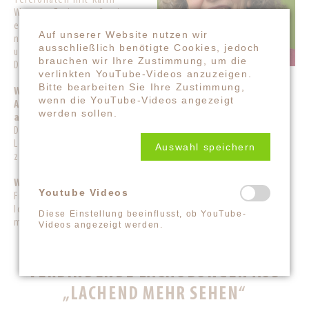
Telefonaten mit Karin
Wagner. Es ist großartig zu
erleben, wie gedanklich
Auf unserer Website nutzen wir
nahe und verbunden wir
ausschließlich benötigte Cookies, jedoch
uns auch bei räumlicher
brauchen wir Ihre Zustimmung, um die
Distanz sind.
verlinkten YouTube-Videos anzuzeigen.
Bitte bearbeiten Sie Ihre Zustimmung,
Was hat sich durch das Lachen (oder durch deine
wenn die YouTube-Videos angezeigt
Arbeit damit) in deinem Blick auf Menschen oder
werden sollen.
auf dich selbst verändert?
Das Lachen brachte und bringt mir Gelassenheit in mein
Leben. Mein Blick auf Menschen hat sich vom Bewerten
Auswahl speichern
zum Beobachten hin verändert.
Was wünschst du dir für die Welt?
Youtube Videos
Frieden. Menschen in 'Friedenheit' mit sich und anderen.
Ich wünsche den Menschen Zuversicht, dass mehr Sehen
Diese Einstellung beeinflusst, ob YouTube-
möglich ist.
Videos angezeigt werden.
VERBINDENDE LACHÜBUNGEN AUS
„LACHEND MEHR SEHEN“