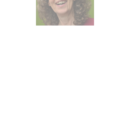
KONTAKT
SANDRA MANDL
MOBIL +49157.85072523