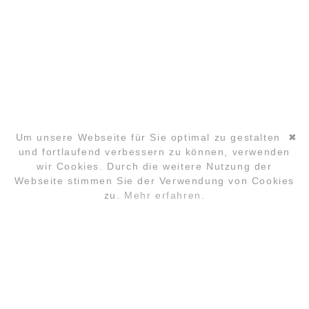
DATENSCHUTZ
PARTNER
Um unsere Webseite für Sie optimal zu gestalten
✖
und fortlaufend verbessern zu können, verwenden
COPYRIGHT ©2026 GLOBAL LAUGHTER YOGA
wir Cookies. Durch die weitere Nutzung der
CONFERENCE
Navigation
Webseite stimmen Sie der Verwendung von Cookies
überspringen
zu.
Mehr erfahren.
ANMELDUNG
FAQ
LOCATION
KONTAKT