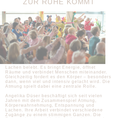
ZUR RUHE KOMMT
Lachen belebt. Es bringt Energie, öffnet
Räume und verbindet Menschen miteinander.
Gleichzeitig fordert es den Körper – besonders
dann, wenn viel und intensiv gelacht wird. Die
Atmung spielt dabei eine zentrale Rolle.
Angelika Düser beschäftigt sich seit vielen
Jahren mit dem Zusammenspiel Atmung,
Körperwahrnehmung, Entspannung und
Lachen. Ihre Arbeit verbindet verschiedene
Zugänge zu einem stimmigen Ganzen. Die