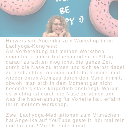
Hinweis von Angelika zum Workshop beim
Lachyoga-Kongress:
Als Vorbereitung auf meinen Workshop
empfehle ich den Teilnehmenden im Alltag
darauf zu achten möglichst die ganze Zeit
durch die Nase zu atmen und sich selbst dabei
zu beobachten, ob man nicht doch immer mal
wieder einen Atemzug durch den Mund nimmt,
obwohl man sich in dem Moment gar nicht
besonders stark körperlich anstrengt. Warum
es wichtig ist durch die Nase zu atmen und
was die Nasenatmung für Vorteile hat, erfahrt
ihr in meinem Workshop.
Zwei Lachyoga-Meditationen zum Mitmachen
hat Angelika auf YouTube gestellt, hör mal rein
und lach mit! Viel Freude damit!