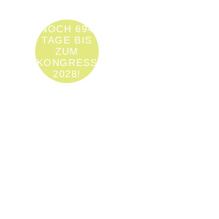
NOCH 694
TAGE BIS
ZUM
KONGRESS
2028!