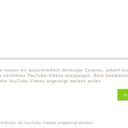
N WENDEPUNKT ZUR HAP
e nutzen wir ausschließlich benötigte Cookies, jedoch br
 verlinkten YouTube-Videos anzuzeigen. Bitte bearbeiten
haltens und Neuentscheidens heraus begann Angela
die YouTube-Videos angezeigt werden sollen.
icht darum geht, äußeren Erwartungen hinterherzula
 Arbeit in der
Happiness Community
: Räume zu scha
 lernen, Glück als Haltung zu begreifen.
A
3 FRAGEN AN ANGELA
einflusst, ob YouTube-Videos angezeigt werden.