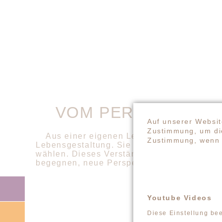
VOM PERSÖNLICHE
Auf unserer Websit
Zustimmung, um die
Aus einer eigenen Lebensphase des Inne
Zustimmung, wenn 
Lebensgestaltung. Sie erkannte, dass es n
wählen. Dieses Verständnis prägt auch ihre
begegnen, neue Perspektiven entdecken und
Navigation
überspringen
Youtube Videos
Diese Einstellung be