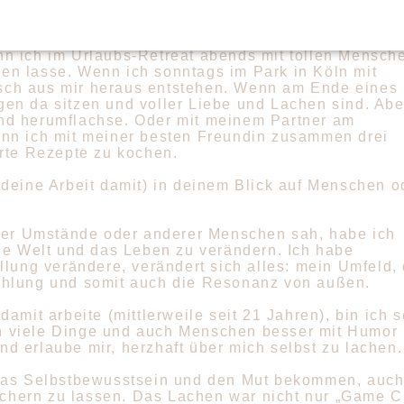
im Moment am meisten Leichtigkeit?
as, was ich gerade tue, absolut erfüllt. Zum Beispie
n ich im Urlaubs-Retreat abends mit tollen Mensch
n lasse. Wenn ich sonntags im Park in Köln mit
ch aus mir heraus entstehen. Wenn am Ende eines
en da sitzen und voller Liebe und Lachen sind. Abe
nd herumflachse. Oder mit meinem Partner am
nn ich mit meiner besten Freundin zusammen drei
erte Rezepte zu kochen.
deine Arbeit damit) in deinem Blick auf Menschen o
erer Umstände oder anderer Menschen sah, habe ich
ie Welt und das Leben zu verändern. Ich habe
llung verändere, verändert sich alles: mein Umfeld, 
ahlung und somit auch die Resonanz von außen.
amit arbeite (mittlerweile seit 21 Jahren), bin ich s
 viele Dinge und auch Menschen besser mit Humor n
und erlaube mir, herzhaft über mich selbst zu lachen.
 das Selbstbewusstsein und den Mut bekommen, auch
sichern zu lassen. Das Lachen war nicht nur „Game C