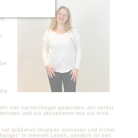
l,
en
r
der
die
ehr viel nachsichtiger geworden, mir selbst
ehmen und sie akzeptieren wie sie sind.
 vor größeren Gruppen souverän und sicher
hanger“ in meinem Leben, sondern ist seit