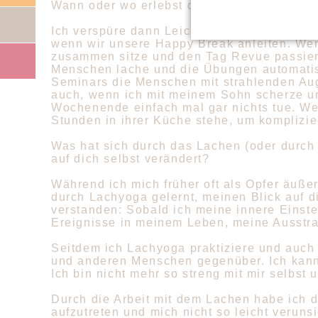
Wann oder wo erlebst du in deinem Alltag 
Ich verspüre dann Leichtigkeit, wenn mich d
wenn wir unsere Happy Break anleiten. Wen
zusammen sitze und den Tag Revue passiere
Menschen lache und die Übungen automatis
Seminars die Menschen mit strahlenden Aug
auch, wenn ich mit meinem Sohn scherze u
Wochenende einfach mal gar nichts tue. We
Stunden in ihrer Küche stehe, um komplizi
Was hat sich durch das Lachen (oder durch 
auf dich selbst verändert?
Während ich mich früher oft als Opfer äuß
durch Lachyoga gelernt, meinen Blick auf d
verstanden: Sobald ich meine innere Einste
Ereignisse in meinem Leben, meine Ausstr
Seitdem ich Lachyoga praktiziere und auch d
und anderen Menschen gegenüber. Ich kann
Ich bin nicht mehr so streng mit mir selbst 
Durch die Arbeit mit dem Lachen habe ich
aufzutreten und mich nicht so leicht verun