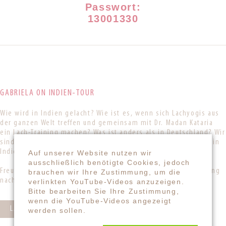
Passwort:
13001330
GABRIELA ON INDIEN-TOUR
Wie wird in Indien gelacht? Wie ist es, wenn sich Lachyogis aus
der ganzen Welt treffen und gemeinsam mit Dr. Madan Kataria
ein Lach-Training machen? Was ist anders als in Deutschland? Wir
sind gespannt, von Gabriela live zu hören und sehen, wie es in
Indien gerade aussieht, sich anhört, riecht und schmeckt.
Auf unserer Website nutzen wir
ausschließlich benötigte Cookies, jedoch
Freut euch auf Mittwoch, den 25.01.2023, auf eine Live-Schaltung
brauchen wir Ihre Zustimmung, um die
nach Indien!
verlinkten YouTube-Videos anzuzeigen.
Bitte bearbeiten Sie Ihre Zustimmung,
wenn die YouTube-Videos angezeigt
LACHYOGA-MITTAGSTISCH "HAPPY INDIA"
werden sollen.