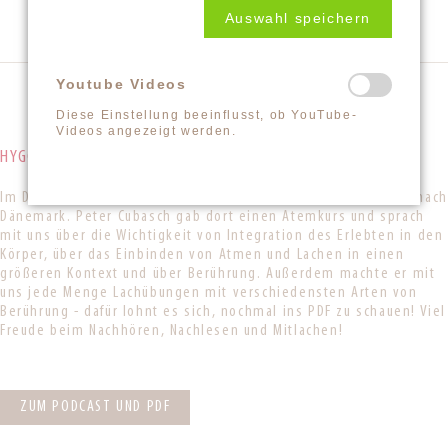
Auswahl speichern
Youtube Videos
Diese Einstellung beeinflusst, ob YouTube-
Videos angezeigt werden.
HYGGELIGES BERÜHRUNGSLACHEN
Im Dezember schalteten wir schon live in ein anderes Land: nach
Dänemark. Peter Cubasch gab dort einen Atemkurs und sprach
mit uns über die Wichtigkeit von Integration des Erlebten in den
Körper, über das Einbinden von Atmen und Lachen in einen
größeren Kontext und über Berührung. Außerdem machte er mit
uns jede Menge Lachübungen mit verschiedensten Arten von
Berührung - dafür lohnt es sich, nochmal ins PDF zu schauen! Viel
Freude beim Nachhören, Nachlesen und Mitlachen!
ZUM PODCAST UND PDF