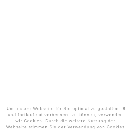
KONTAKT@LYUD.DE
IMPRESSUM
DATENSCHUTZ
PARTNER
COPYRIGHT ©2026 GLOBAL LAUGHTER YOGA CONFERENCE
Um unsere Webseite für Sie optimal zu gestalten
✖
und fortlaufend verbessern zu können, verwenden
wir Cookies. Durch die weitere Nutzung der
Navigation
Webseite stimmen Sie der Verwendung von Cookies