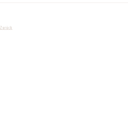
Zurück
KONTAKT
SANDRA MANDL
MOBIL +49157.85072523