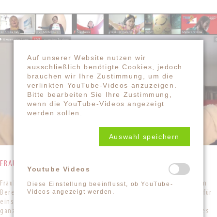
Auf unserer Website nutzen wir
ausschließlich benötigte Cookies, jedoch
brauchen wir Ihre Zustimmung, um die
verlinkten YouTube-Videos anzuzeigen.
Bitte bearbeiten Sie Ihre Zustimmung,
wenn die YouTube-Videos angezeigt
werden sollen.
Auswahl speichern
FRAUKE FEILBACH
Youtube Videos
Frauke Feilbach ist engagierte Lachyogini, die mit viel Herz im
Diese Einstellung beeinflusst, ob YouTube-
Videos angezeigt werden.
Bereich "Lachen mit Senior:innen" unterwegs ist, und sich dafür
einsetzt, Lachen, Singen und Spielen dort zu verbreiten. Als
ganzheitliche Gedächtnistrainerin, mit Konzepten für Kreatives