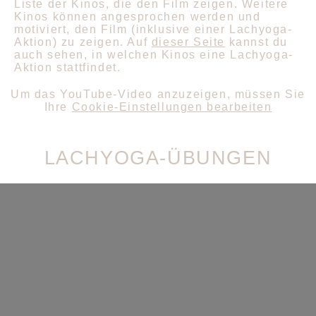
Liste der Kinos, die den Film zeigen. Weitere
Kinos können angesprochen werden und
motiviert, den Film (inklusive einer Lachyoga-
Aktion) zu zeigen. Auf
dieser Seite
kannst du
auch sehen, in welchen Kinos eine Lachyoga-
Aktion stattfindet.
Um das YouTube-Video anzuzeigen, müssen Sie
Ihre
Cookie-Einstellungen bearbeiten
LACHYOGA-ÜBUNGEN