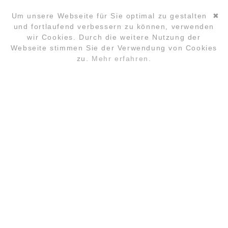
MOBIL +49157.85072523
Um unsere Webseite für Sie optimal zu gestalten
✖
und fortlaufend verbessern zu können, verwenden
KONTAKT@LYUD.DE
wir Cookies. Durch die weitere Nutzung der
Navigation
Webseite stimmen Sie der Verwendung von Cookies
IMPRESSUM
überspringen
zu.
Mehr erfahren.
ANMELDUNG
FAQ
LOCATION
KONTAKT
DATENSCHUTZ
PARTNER
COPYRIGHT ©2026 GLOBAL LAUGHTER YOGA
CONFERENCE