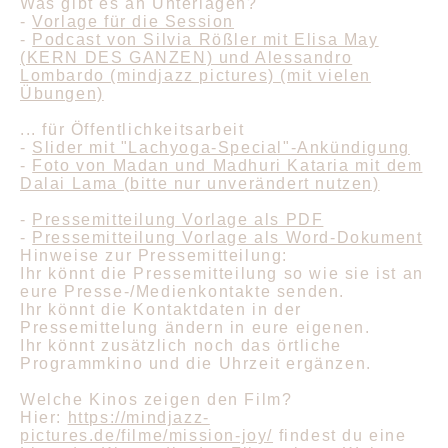
Was gibt es an Unterlagen?
-
Vorlage für die Session
-
Podcast von Silvia Rößler mit Elisa May
(KERN DES GANZEN) und Alessandro
Lombardo (mindjazz pictures) (mit vielen
Übungen)
... für Öffentlichkeitsarbeit
-
Slider mit "Lachyoga-Special"-Ankündigung
-
Foto von Madan und Madhuri Kataria mit dem
Dalai Lama (bitte nur unverändert nutzen)
-
Pressemitteilung Vorlage als PDF
-
Pressemitteilung Vorlage als Word-Dokument
Hinweise zur Pressemitteilung:
Ihr könnt die Pressemitteilung so wie sie ist an
eure Presse-/Medienkontakte senden.
Ihr könnt die Kontaktdaten in der
Pressemittelung ändern in eure eigenen.
Ihr könnt zusätzlich noch das örtliche
Programmkino und die Uhrzeit ergänzen.
Welche Kinos zeigen den Film?
Hier:
https://mindjazz-
pictures.de/filme/mission-joy/
findest du eine