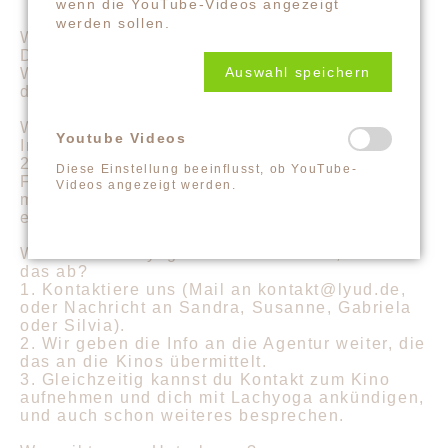
wenn die YouTube-Videos angezeigt
werden sollen.
Wann läuft der Film?
Der Film läuft erstmal vom 21.07.-27.07.2022.
Auswahl speichern
Wenn er erfolgreich ist, kann die Spielzeit von
den Kinos verlängert werden.
Wann ist die Lachyoga-Aktion?
Youtube Videos
In den meisten Kinos wird am Tag der Freude,
24.07.2022, eine Aktion mit Lachyoga vor dem
Diese Einstellung beeinflusst, ob YouTube-
Film stattfinden. Das kann jedoch individuell
Videos angezeigt werden.
mit den Kinos abgesprochen werden und an
einem anderen Tag stattfinden.
Wenn ich Lachyoga anbieten möchte, wie läuft
das ab?
1. Kontaktiere uns (Mail an kontakt@lyud.de,
oder Nachricht an Sandra, Susanne, Gabriela
oder Silvia).
2. Wir geben die Info an die Agentur weiter, die
das an die Kinos übermittelt.
3. Gleichzeitig kannst du Kontakt zum Kino
aufnehmen und dich mit Lachyoga ankündigen,
und auch schon weiteres besprechen.